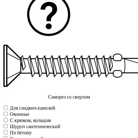
Саморез со сверлом
Для сэндвич-панелей
Оконные
С крюком, кольцом
Шуруп сантехнический
По бетону