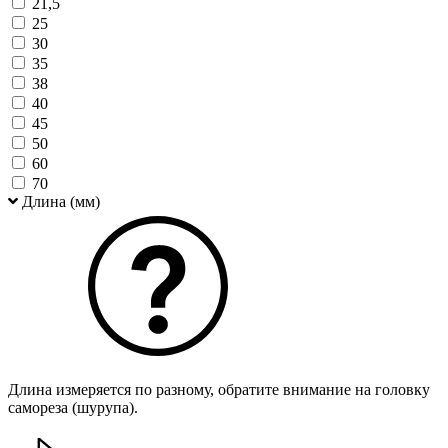
21,5
25
30
35
38
40
45
50
60
70
Длина (мм)
Длина измеряется по разному, обратите внимание на головку
самореза (шурупа).