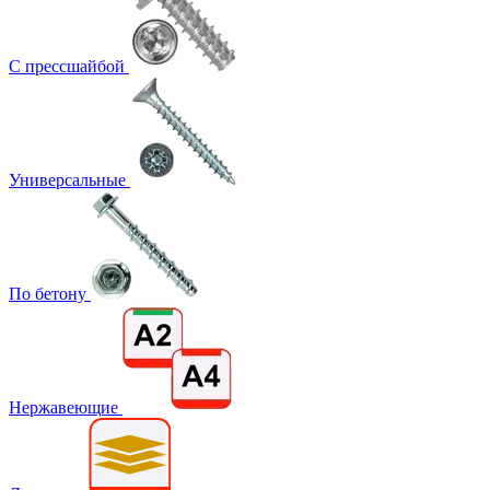
С прессшайбой
Универсальные
По бетону
Нержавеющие