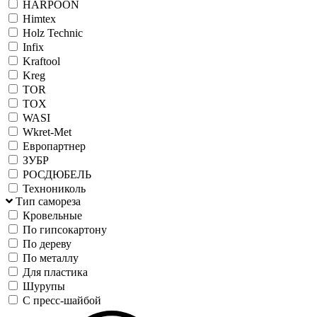
HARPOON
Himtex
Holz Technic
Infix
Kraftool
Kreg
TOR
TOX
WASI
Wkret-Met
Европартнер
ЗУБР
РОСДЮБЕЛЬ
Технониколь
Тип самореза
Кровельные
По гипсокартону
По дереву
По металлу
Для пластика
Шурупы
С пресс-шайбой