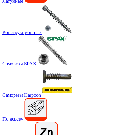
Латунные
Конструкционные
Саморезы SPAX
Саморезы Harpoon
По дереву