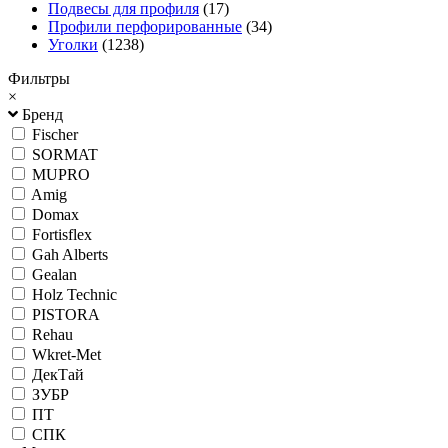
Подвесы для профиля
(17)
Профили перфорированные
(34)
Уголки
(1238)
Фильтры
×
Бренд
Fischer
SORMAT
MUPRO
Amig
Domax
Fortisflex
Gah Alberts
Gealan
Holz Technic
PISTORA
Rehau
Wkret-Met
ДекТай
ЗУБР
ПТ
СПК