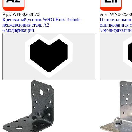
Арт. WN00262870
Арт. WN002500
Крепежный уголок WHO Holz Technic,
Пластина оконн
нержавеющая сталь А2
оцинкованная с
6 модификаций
5 модификаций