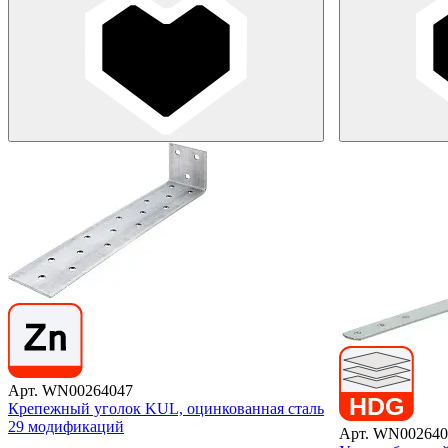
Арт. WN00264047
Крепежный уголок KUL, оцинкованная сталь
29 модификаций
Арт. WN002640