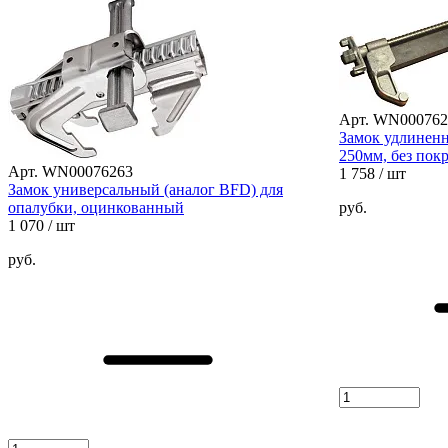
Арт. WN000762
Замок удлиненн
250мм, без пок
Арт. WN00076263
1 758
/ шт
Замок универсальный (аналог BFD) для
опалубки, оцинкованный
руб.
1 070
/ шт
руб.