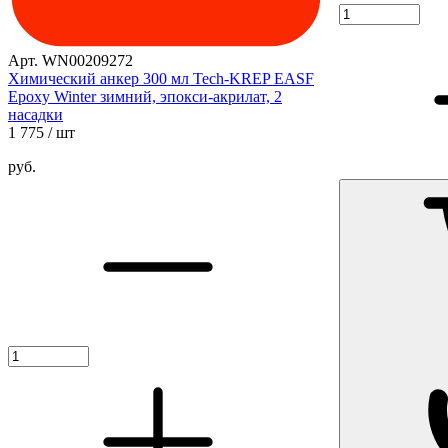
Арт. WN00209272
Химический анкер 300 мл Tech-KREP EASF
Epoxy Winter зимний, эпокси-акрилат, 2
насадки
1 775
/ шт
руб.