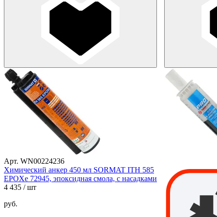
Арт. WN00224236
Химический анкер 450 мл SORMAT ITH 585
EPOXe 72945, эпоксидная смола, с насадками
4 435
/ шт
руб.