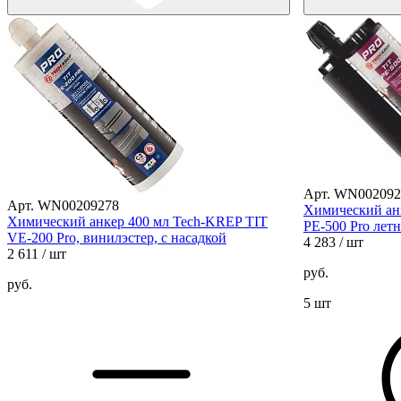
Арт. WN002092
Арт. WN00209278
Химический ан
Химический анкер 400 мл Tech-KREP TIT
PE-500 Pro лет
VE-200 Pro, винилэстер, с насадкой
4 283
/ шт
2 611
/ шт
руб.
руб.
5 шт