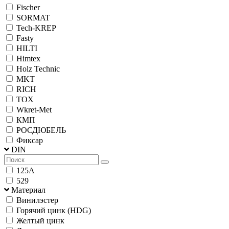
Fischer
SORMAT
Tech-KREP
Fasty
HILTI
Himtex
Holz Technic
MKT
RICH
TOX
Wkret-Met
КМП
РОСДЮБЕЛЬ
Фиксар
DIN
125A
529
Материал
Винилэстер
Горячий цинк (HDG)
Желтый цинк