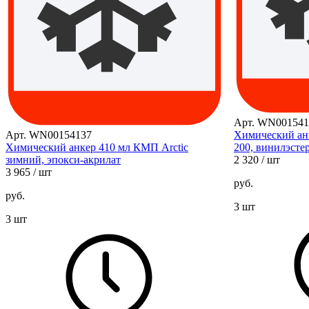
Арт. WN001541
Арт. WN00154137
Химический анк
Химический анкер 410 мл КМП Arctic
200, винилэстер
зимний, эпокси-акрилат
2 320
/ шт
3 965
/ шт
руб.
руб.
3 шт
3 шт