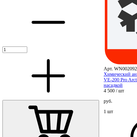
Арт. WN002092
Химический ан
VE-200 Pro Arct
насадкой
4 500
/ шт
руб.
1 шт