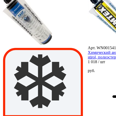
Арт. WN001541
Химический ан
stirol, полиэсте
1 018
/ шт
руб.