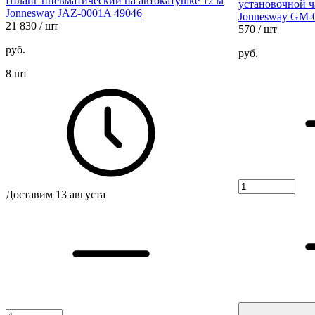
Шланг пневматический на автокатушке 12 м
установочной ч
Jonnesway JAZ-0001A 49046
Jonnesway GM-
21 830
/ шт
570
/ шт
руб.
руб.
8 шт
Доставим 13 августа