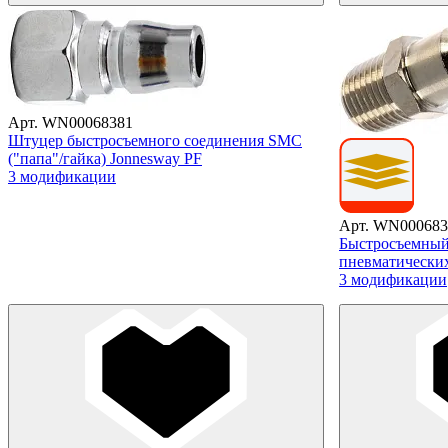
Арт. WN00068381
Штуцер быстросъемного соединения SMC
("папа"/гайка) Jonnesway PF
3 модификации
Арт. WN000683
Быстросъемный
пневматических
3 модификации