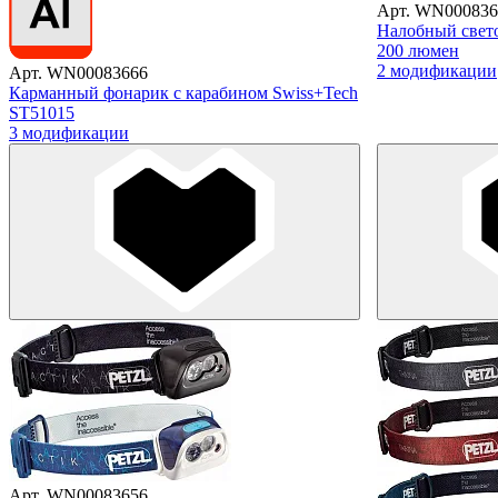
Арт. WN000836
Налобный свето
200 люмен
2 модификации
Арт. WN00083666
Карманный фонарик с карабином Swiss+Tech
ST51015
3 модификации
Арт. WN00083656