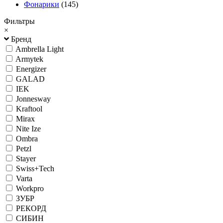
Фонарики
(145)
Фильтры
×
Бренд
Ambrella Light
Armytek
Energizer
GALAD
IEK
Jonnesway
Kraftool
Mirax
Nite Ize
Ombra
Petzl
Stayer
Swiss+Tech
Varta
Workpro
ЗУБР
РЕКОРД
СИБИН