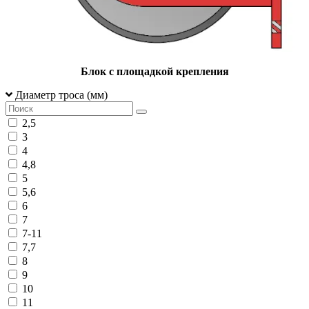
Блок с площадкой крепления
Диаметр троса (мм)
2,5
3
4
4,8
5
5,6
6
7
7-11
7,7
8
9
10
11